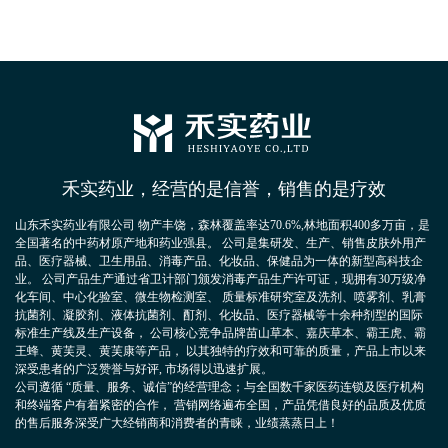
禾实药业，经营的是信誉，销售的是疗效
山东禾实药业有限公司 物产丰饶，森林覆盖率达70.6%,林地面积400多万亩，是
全国著名的中药材原产地和药业强县。 公司是集研发、生产、销售皮肤外用产
品、医疗器械、卫生用品、消毒产品、化妆品、保健品为一体的新型高科技企
业。 公司产品生产通过省卫计部门颁发消毒产品生产许可证，现拥有30万级净
化车间、中心化验室、微生物检测室、 质量标准研究室及洗剂、喷雾剂、乳膏
抗菌剂、凝胶剂、液体抗菌剂、酊剂、化妆品、医疗器械等十余种剂型的国际
标准生产线及生产设备， 公司核心竞争品牌苗山草本、嘉庆草本、霸王虎、霸
王蜂、黄芙灵、黄芙康等产品， 以其独特的疗效和可靠的质量，产品上市以来
深受患者的广泛赞誉与好评, 市场得以迅速扩展。
公司遵循 “质量、服务、诚信”的经营理念；与全国数千家医药连锁及医疗机构
和终端客户有着紧密的合作， 营销网络遍布全国，产品凭借良好的品质及优质
的售后服务深受广大经销商和消费者的青睐，业绩蒸蒸日上！